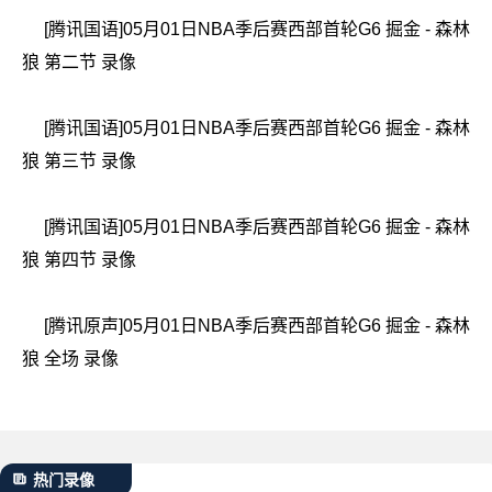
[腾讯国语]05月01日NBA季后赛西部首轮G6 掘金 - 森林
狼 第二节 录像
[腾讯国语]05月01日NBA季后赛西部首轮G6 掘金 - 森林
狼 第三节 录像
[腾讯国语]05月01日NBA季后赛西部首轮G6 掘金 - 森林
狼 第四节 录像
[腾讯原声]05月01日NBA季后赛西部首轮G6 掘金 - 森林
狼 全场 录像
热门录像