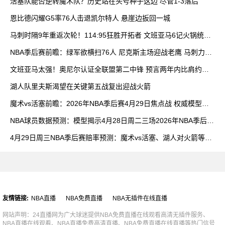
活塞队能否逆转魔术队？历史站在头号种子这边 尽管1-3落后
恩比德闪耀G5率76人击退凯尔特人 悬崖边扳回一城
马刺时隔9年重返次轮！114:95狂胜开拓者 文班亚马6记火锅统治
攻防
NBA季后赛前瞻：绿军欲横扫76人 尼克斯主场迎战老鹰 马刺力争
晋级
文班亚马太强！奥尼尔认证全联盟第二中锋 预言两年内比肩约基
奇
湖人队里夫斯渴望在关键第五战复出迎战火箭
魔术vs活塞前瞻：2026年NBA季后赛4月29日焦点战 权威模型预
测胜负
NBA球员数据预测：模型揭示4月28日周二三场2026年NBA季后赛
最佳投注选择
4月29日周三NBA季后赛赔率预测：魔术vs活塞、湖人对火箭等关
键战役投注指南
友情链接:
NBA直播
NBA免费直播
NBA无插件在线直播
网站声明：24直播网为广大球迷提供NBA免费直播在线观看高清无插件服务、
NBA直播在线观看、NBA直播免费高清直播、NBA免费直播在线直播等热门信号