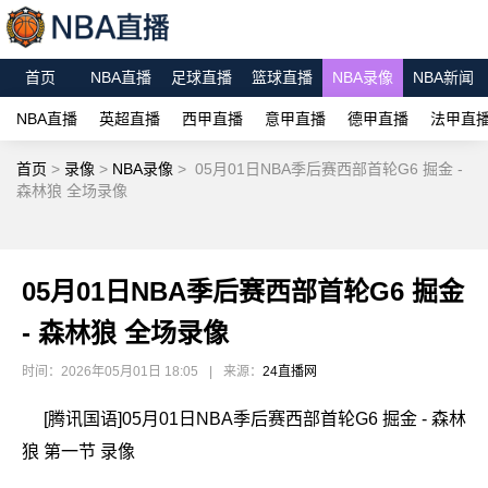
首页
NBA直播
足球直播
篮球直播
NBA录像
NBA新闻
NBA直播
英超直播
西甲直播
意甲直播
德甲直播
法甲直
首页
>
录像
>
NBA录像
>
05月01日NBA季后赛西部首轮G6 掘金 -
森林狼 全场录像
05月01日NBA季后赛西部首轮G6 掘金
- 森林狼 全场录像
时间：2026年05月01日 18:05
|
来源：
24直播网
[腾讯国语]05月01日NBA季后赛西部首轮G6 掘金 - 森林
狼 第一节 录像