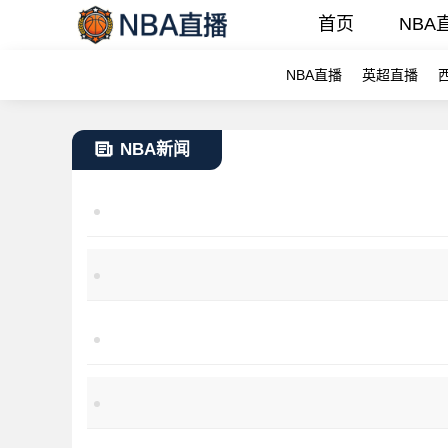
首页
NBA
NBA直播
英超直播
NBA新闻
分析／灰狼惨败剧本重演？七轮系列赛必有崩盘 马刺能
灰狼力拼2-0领先！爱德华兹、多森姆确认出战G2 主
里夫斯命中率创湖人本世纪季后赛新低 与科比包揽超
湖人陷绝境！东契奇自曝原需休战8周 赴欧求医细节全