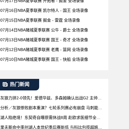
07月17日NBA夏季联赛 开拓者 - 掘金 全场录像
07月16日NBA夏季联赛 凯尔特人 - 国王 全场录像
07月15日NBA夏季联赛 掘金 - 雷霆 全场录像
07月14日NBA赌城夏季联赛 公牛 - 爵士 全场录像
07月13日NBA赌城夏季联赛 国王 - 奇才 全场录像
07月12日NBA赌城夏季联赛 老鹰 - 篮网 全场录像
07月10日NBA赌城夏季联赛 国王 - 快船 全场录像
热门新闻
灰狼力拼2-0领先！爱德华兹、多森姆确认出战G2 主帅承
诺：将增加上场时间
分析／灰狼惨败剧本重演？七轮系列赛必有崩盘 马刺能否
破除魔咒关键在G3
湖人陷绝境！东契奇自曝原需休战8周 赴欧求医细节全披
露：连打4针
里夫斯命中率创湖人本世纪季后赛新低 与科比包揽超尴尬