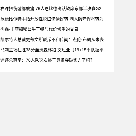
纪录前七
右踝扭伤髋部酸痛 76人恩比德确认缺席东部半决赛G2
范德比尔特手指开放性脱臼伤情好转 湖人防守悍将转为每
日观察
杰森·卡菲揭秘公牛王朝与代价惨重的交易
凯尔特人总裁史蒂文斯驳斥不和传闻：杰伦·布朗从未表达
不满 双方沟通积极
马刺主场狂胜38分血洗森林狼 文班亚马19+15率队扳平系
列赛
追逐总冠军：76人队这次终于具备突破实力了吗？