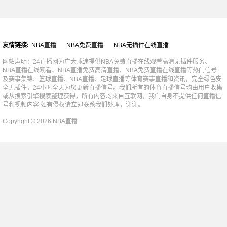
友情链接:
NBA直播
NBA免费直播
NBA无插件在线直播
网站声明：24直播网为广大球迷提供NBA免费直播在线观看高清无插件服务、
NBA直播在线观看、NBA直播免费高清直播、NBA免费直播在线直播等热门信号
及赛事集锦、篮球直播、NBA直播、足球直播等体育赛事直播和资讯，完全绿色安
全无插件，24小时全天为您更新直播信号。我们所有的体育直播信号均由用户收集
或从搜索引擎搜索整理获得，所有内容均来自互联网，我们自身不提供任何直播信
号和视频内容 如有侵权请立即联系我们处理，谢谢。
Copyright © 2026 NBA直播