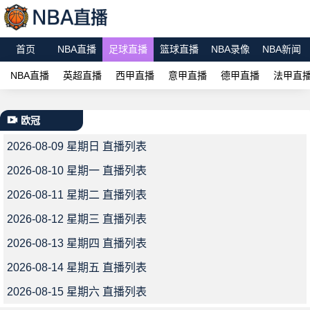
首页
NBA直播
足球直播
篮球直播
NBA录像
NBA新闻
NBA直播
英超直播
西甲直播
意甲直播
德甲直播
法甲直
欧冠
2026-08-09 星期日 直播列表
2026-08-10 星期一 直播列表
2026-08-11 星期二 直播列表
2026-08-12 星期三 直播列表
2026-08-13 星期四 直播列表
2026-08-14 星期五 直播列表
2026-08-15 星期六 直播列表