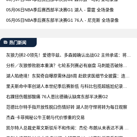
05月06日NBA季后赛西部半决赛G1 湖人 - 雷霆 全场录像
05月05日NBA季后赛东部半决赛G1 76人 - 尼克斯 全场录像
热门新闻
灰狼力拼2-0领先！爱德华兹、多森姆确认出战G2 主帅承诺：将增
加上场时间
分析／灰狼惨败剧本重演？七轮系列赛必有崩盘 马刺能否破除魔
咒关键在G3
湖人陷绝境！东契奇自曝原需休战8周 赴欧求医细节全披露：连打
4针
里夫斯命中率创湖人本世纪季后赛新低 与科比包揽超尴尬纪录前
七
右踝扭伤髋部酸痛 76人恩比德确认缺席东部半决赛G2
范德比尔特手指开放性脱臼伤情好转 湖人防守悍将转为每日观察
杰森·卡菲揭秘公牛王朝与代价惨重的交易
凯尔特人总裁史蒂文斯驳斥不和传闻：杰伦·布朗从未表达不满 双
方沟通积极