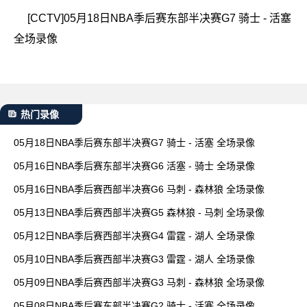
[CCTV]05月18日NBA季后赛东部半决赛G7 骑士 - 活塞
全场录像
热门录像
05月18日NBA季后赛东部半决赛G7 骑士 - 活塞 全场录像
05月16日NBA季后赛东部半决赛G6 活塞 - 骑士 全场录像
05月16日NBA季后赛西部半决赛G6 马刺 - 森林狼 全场录像
05月13日NBA季后赛西部半决赛G5 森林狼 - 马刺 全场录像
05月12日NBA季后赛西部半决赛G4 雷霆 - 湖人 全场录像
05月10日NBA季后赛西部半决赛G3 雷霆 - 湖人 全场录像
05月09日NBA季后赛西部半决赛G3 马刺 - 森林狼 全场录像
05月08日NBA季后赛东部半决赛G2 骑士 - 活塞 全场录像