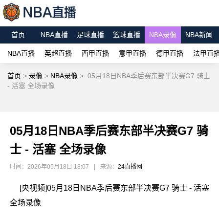
首页
NBA直播
足球直播
篮球直播
NBA录像
NBA新闻
NBA直播
英超直播
西甲直播
意甲直播
德甲直播
法甲直
首页
>
录像
>
NBA录像
>
05月18日NBA季后赛东部半决赛G7 骑士
- 活塞 全场录像
05月18日NBA季后赛东部半决赛G7 骑
士 - 活塞 全场录像
时间：2026年05月18日 18:07
|
来源：
24直播网
[央视频]05月18日NBA季后赛东部半决赛G7 骑士 - 活塞
全场录像