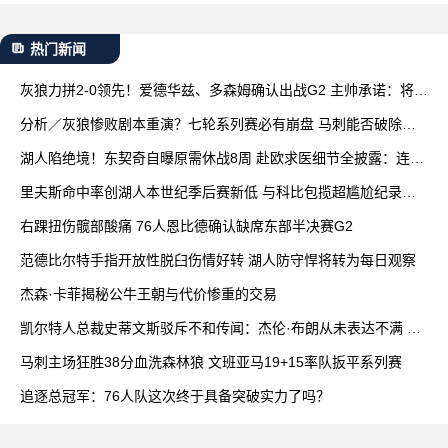
热门新闻
灰狼力拼2-0领先！爱德华兹、多森姆确认出战G2 主帅承诺：将增
加上场时间
分析／灰狼惨败剧本重演？七轮系列赛必有崩盘 马刺能否破除魔
咒关键在G3
湖人陷绝境！东契奇自曝原需休战8周 赴欧求医细节全披露：连打
4针
里夫斯命中率创湖人本世纪季后赛新低 与科比包揽超尴尬纪录前
七
右踝扭伤髋部酸痛 76人恩比德确认缺席东部半决赛G2
范德比尔特手指开放性脱臼伤情好转 湖人防守悍将转为每日观察
杰森·卡菲揭秘公牛王朝与代价惨重的交易
凯尔特人总裁史蒂文斯驳斥不和传闻：杰伦·布朗从未表达不满 双
方沟通积极
马刺主场狂胜38分血洗森林狼 文班亚马19+15率队扳平系列赛
追逐总冠军：76人队这次终于具备突破实力了吗？