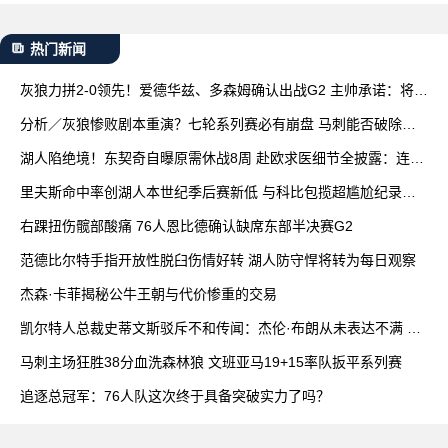
热门新闻
灰狼力拼2-0领先！爱德华兹、多森姆确认出战G2 主帅承诺：将增
加上场时间
分析／灰狼惨败剧本重演？七轮系列赛必有崩盘 马刺能否破除魔
咒关键在G3
湖人陷绝境！东契奇自曝原需休战8周 赴欧求医细节全披露：连打
4针
里夫斯命中率创湖人本世纪季后赛新低 与科比包揽超尴尬纪录前
七
右踝扭伤髋部酸痛 76人恩比德确认缺席东部半决赛G2
范德比尔特手指开放性脱臼伤情好转 湖人防守悍将转为每日观察
杰森·卡菲揭秘公牛王朝与代价惨重的交易
凯尔特人总裁史蒂文斯驳斥不和传闻：杰伦·布朗从未表达不满 双
方沟通积极
马刺主场狂胜38分血洗森林狼 文班亚马19+15率队扳平系列赛
追逐总冠军：76人队这次终于具备突破实力了吗？