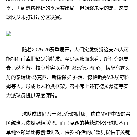
季，再到遭遇挫折的季后赛出局。但始终未变的是：这支
球队从未打进过分区决赛。
随着2025-26赛季展开，人们愈发感觉这支76人可
能拥有前辈们缺少的特质。至少从账面来看，所有夺冠要
素已然齐备。核心阵容以乔尔·恩比德为轴心，搭配崭露头
角的泰瑞斯·马克西、新援保罗·乔治、惊艳新秀VJ·埃奇科
姆等人，形成七人轮换框架。替补席上还有德拉蒙德等实
力派球员提供深度保障。
球队成败仍系于恩比德的健康，这位MVP中锋的禁
区统治力依然冠绝联盟。而马克西的持续进化让球队不再
单纯依赖恩比德创造进攻，保罗·乔治的加盟则提供了关键