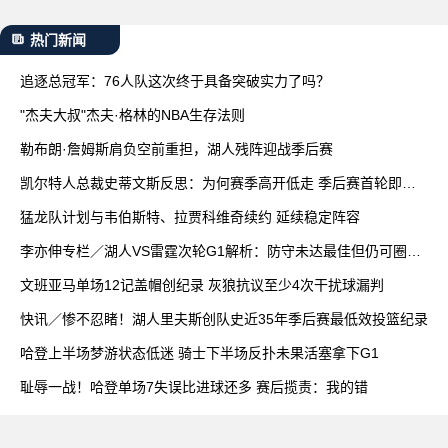
热门新闻
追逐总冠军：76人队这次终于具备突破实力了吗？
"杰夫大叔"杰夫·格林的NBA生存法则
勒布朗·詹姆斯肩负空前重担，湖人残阵迎战季后赛
凯尔特人总裁史蒂文斯反思：为何赛季高开低走 季后赛首轮即遭
淘汰
猛龙队计划与韦伯斯特、拉贾科维奇续约 延续稳定阵容
李亦伸专栏／湖人VS雷霆次轮G1解析：防守未达最佳但仍可圈可
点
文班亚马单场12记盖帽创纪录 灰狼抗议至少4次干扰球漏判
快讯／惨不忍睹！湖人里夫斯创队史近35年季后赛最低效投篮纪录
哈登上半场梦游状态低迷 骑士下半场反扑未果活塞拿下G1
耻辱一战！哈登单场7失误比进球还多 赛后揽责：我的错