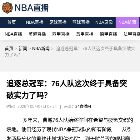
首页
NBA直播
足球直播
篮球直播
NBA录像
NBA新闻
NBA直播
英超直播
西甲直播
意甲直播
德甲直播
法甲直
首页
>
新闻
>
NBA新闻
>
追逐总冠军：76人队这次终于具备突破实
力了吗？
追逐总冠军：76人队这次终于具备突
破实力了吗？
时间：2026年05月07日 07:24
|
来源：
24直播网
多年来，费城76人队始终徘徊在希望与疲惫交织的
境地。他们经历了现代NBA争冠球队的所有阶段——从引
发两极分化的重建计划"相信过程"，到天赋兑现的崛起赛