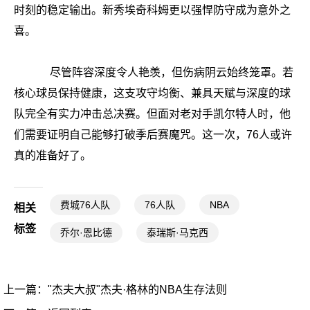
时刻的稳定输出。新秀埃奇科姆更以强悍防守成为意外之
喜。
尽管阵容深度令人艳羡，但伤病阴云始终笼罩。若
核心球员保持健康，这支攻守均衡、兼具天赋与深度的球
队完全有实力冲击总决赛。但面对老对手凯尔特人时，他
们需要证明自己能够打破季后赛魔咒。这一次，76人或许
真的准备好了。
费城76人队
76人队
NBA
相关
标签
乔尔·恩比德
泰瑞斯·马克西
上一篇：
"杰夫大叔"杰夫·格林的NBA生存法则