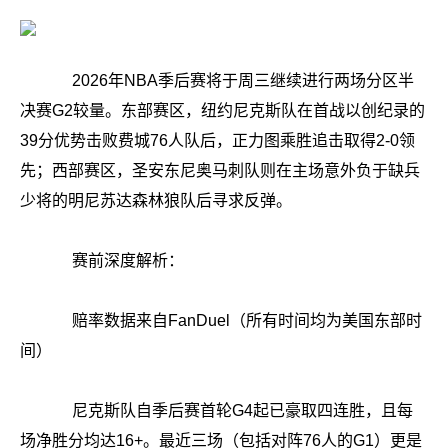
2026年NBA季后赛将于周三继续进行两场分区半
决赛G2较量。东部赛区，纽约尼克斯队在首战以创纪录的
39分优势击败费城76人队后，正力图乘胜追击取得2-0领
先；西部赛区，圣安东尼奥马刺队则在主场意外负于缺兵
少将的明尼苏达森林狼队后寻求反弹。
赛前深度解析：
赔率数据来自FanDuel（所有时间均为美国东部时
间）
尼克斯队自季后赛首轮G4起已豪取四连胜，且每
场净胜分均达16+。最近三场（包括对阵76人的G1）更是