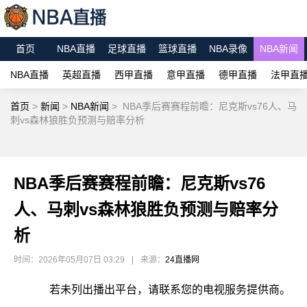
首页
NBA直播
足球直播
篮球直播
NBA录像
NBA新闻
NBA直播
英超直播
西甲直播
意甲直播
德甲直播
法甲直
首页
>
新闻
>
NBA新闻
>
NBA季后赛赛程前瞻：尼克斯vs76人、马
刺vs森林狼胜负预测与赔率分析
NBA季后赛赛程前瞻：尼克斯vs76
人、马刺vs森林狼胜负预测与赔率分
析
时间：2026年05月07日 03:29
|
来源：
24直播网
若未列出播出平台，请联系您的电视服务提供商。