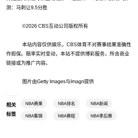
测：马刺让9.5分胜
©2026 CBS互动公司版权所有
本站内容仅供娱乐，CBS体育不对赛事结果准确性
作担保。赔率实时变动，本站不提供博彩服务，所含商业
链接或为推广内容。
图片由Getty Images与Imagn提供
NBA赛果
NBA排名
NBA新闻
相关
标签
NBA集锦
NBA赛程
NBA季后赛