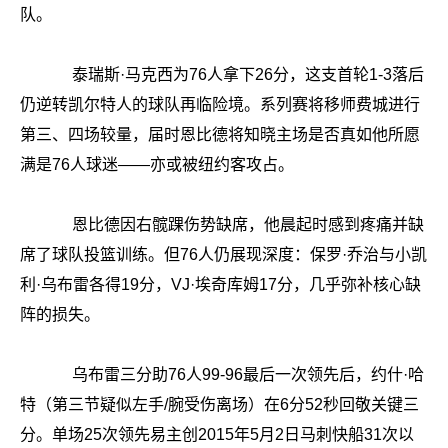
队。
泰瑞斯·马克西为76人拿下26分，这支首轮1-3落后
仍逆转凯尔特人的球队再临险境。系列赛将移师费城进行
第三、四场较量，届时恩比德将知晓主场是否真如他所愿
满是76人球迷——亦或被纽约客攻占。
恩比德因右髋踝伤势缺席，他晨起时感到疼痛并缺
席了球队投篮训练。但76人仍展现深度：保罗·乔治与小凯
利·乌布雷各得19分，VJ·埃奇库姆17分，几乎弥补核心缺
阵的损失。
乌布雷三分助76人99-96最后一次领先后，约什·哈
特（第三节疑似左手/腕受伤离场）在6分52秒回敬关键三
分。单场25次领先易主创2015年5月2日马刺快船31次以