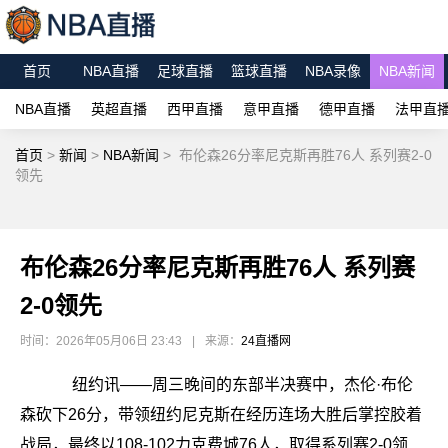
首页
NBA直播
足球直播
篮球直播
NBA录像
NBA新闻
NBA直播
英超直播
西甲直播
意甲直播
德甲直播
法甲直
首页
>
新闻
>
NBA新闻
>
布伦森26分率尼克斯再胜76人 系列赛2-0
领先
布伦森26分率尼克斯再胜76人 系列赛
2-0领先
时间：2026年05月06日 23:43
|
来源：
24直播网
纽约讯——周三晚间的东部半决赛中，杰伦·布伦
森砍下26分，带领纽约尼克斯在经历连场大胜后掌控胶着
战局，最终以108-102力克费城76人，取得系列赛2-0领