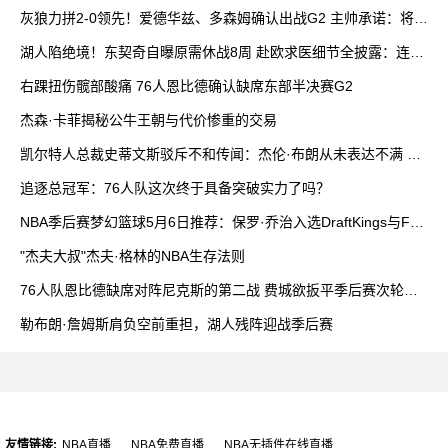
灰狼力拼2-0领先！爱德华兹、多森姆确认出战G2 主帅承诺：将增
加上场时间
湖人陷绝境！东契奇自曝原需休战8周 赴欧求医细节全披露：连打
4针
右踝扭伤髋部酸痛 76人恩比德确认缺席东部半决赛G2
杰森·卡菲揭秘公牛王朝与代价惨重的交易
凯尔特人总裁史蒂文斯驳斥不和传闻：杰伦·布朗从未表达不满 双
方沟通积极
追逐总冠军：76人队这次终于具备突破实力了吗？
NBA季后赛梦幻篮球5月6日推荐：保罗·乔治入选DraftKings与Fan
Duel最佳阵容
"杰夫大叔"杰夫·格林的NBA生存法则
76人队恩比德缺席对阵尼克斯的第二战 费城欲扳平季后赛次轮比
分
勒布朗·詹姆斯肩负空前重担，湖人残阵迎战季后赛
友情链接:
NBA直播
NBA免费直播
NBA无插件在线直播