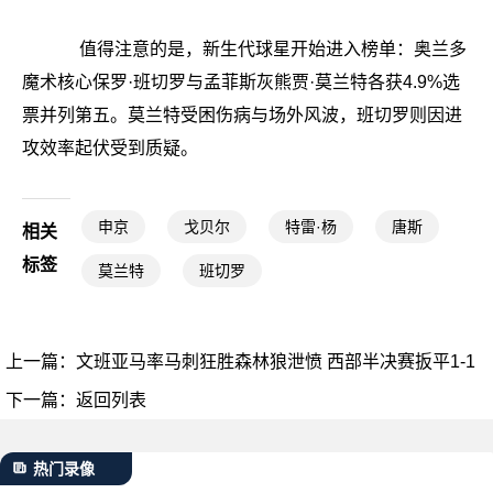
值得注意的是，新生代球星开始进入榜单：奥兰多
魔术核心保罗·班切罗与孟菲斯灰熊贾·莫兰特各获4.9%选
票并列第五。莫兰特受困伤病与场外风波，班切罗则因进
攻效率起伏受到质疑。
申京
戈贝尔
特雷·杨
唐斯
相关
标签
莫兰特
班切罗
上一篇：
文班亚马率马刺狂胜森林狼泄愤 西部半决赛扳平1-1
下一篇：
返回列表
热门录像