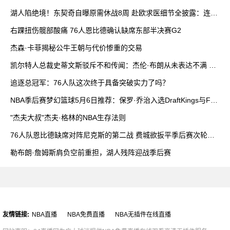
加上场时间
湖人陷绝境！东契奇自曝原需休战8周 赴欧求医细节全披露：连打
4针
右踝扭伤髋部酸痛 76人恩比德确认缺席东部半决赛G2
杰森·卡菲揭秘公牛王朝与代价惨重的交易
凯尔特人总裁史蒂文斯驳斥不和传闻：杰伦·布朗从未表达不满 双
方沟通积极
追逐总冠军：76人队这次终于具备突破实力了吗？
NBA季后赛梦幻篮球5月6日推荐：保罗·乔治入选DraftKings与Fan
Duel最佳阵容
"杰夫大叔"杰夫·格林的NBA生存法则
76人队恩比德缺席对阵尼克斯的第二战 费城欲扳平季后赛次轮比
分
勒布朗·詹姆斯肩负空前重担，湖人残阵迎战季后赛
友情链接:
NBA直播
NBA免费直播
NBA无插件在线直播