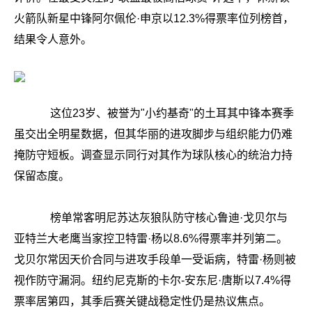
火箭队新星中锋阿尔佩伦·申京以12.3%得票率位列榜首，
结果令人意外。
这位23岁、被誉为"小约基奇"的土耳其中锋本赛季
虽交出全明星数据，但其华丽的进攻脚步与组织能力仍难
掩防守短板。调查显示同行对其作为球队核心的统治力持
保留态度。
榜单常客明尼苏达灰狼队防守核心鲁迪·戈贝尔与
亚特兰大老鹰当家控卫特雷·杨以8.6%得票率并列第二。
戈贝尔常因天价合同与进攻手段单一受诟病，特雷·杨则被
视作防守漏洞。纽约尼克斯的卡尔-安东尼·唐斯以7.4%得
票率居第四，其季后赛关键战稳定性仍是热议焦点。